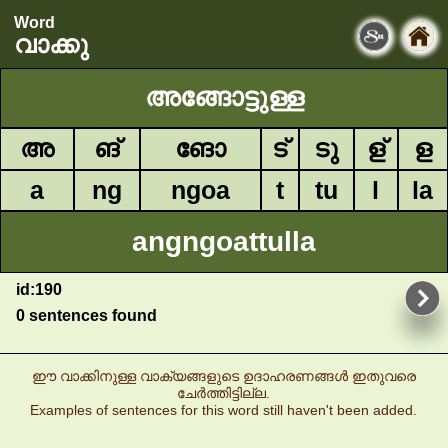
Word
വാക്കു
അങ്ങോട്ടുള്ള
അ
ങ്
ങോ
ട്
ടു
ള്
ള
a
ng
ngoa
t
tu
l
la
angngoattulla
id:190
0 sentences found
ഈ വാക്കിനുള്ള വാക്യങ്ങളുടെ ഉദാഹരണങ്ങൾ ഇതുവരെ
ചേർത്തിട്ടില്ല.
Examples of sentences for this word still haven't been added.