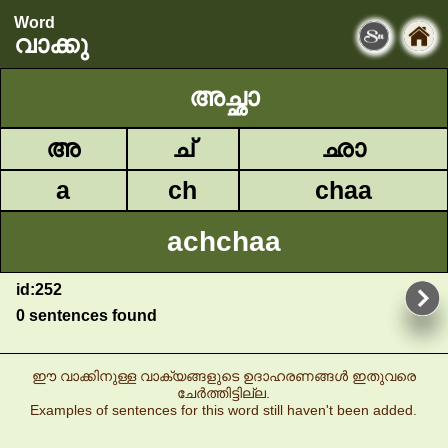
Word
വാക്കു
അച്ഛാ
അ
ച്
ഛാ
a
ch
chaa
achchaa
id:252
0 sentences found
ഈ വാക്കിനുള്ള വാക്യങ്ങളുടെ ഉദാഹരണങ്ങൾ ഇതുവരെ
ചേർത്തിട്ടില്ല.
Examples of sentences for this word still haven't been added.