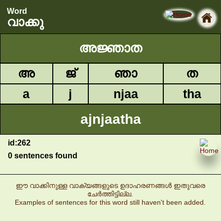
Word
വാക്കു
അജ്ഞാത
അ
ജ്
ഞാ
ത
a
j
njaa
tha
ajnjaatha
id:262
0 sentences found
ഈ വാക്കിനുള്ള വാക്യങ്ങളുടെ ഉദാഹരണങ്ങൾ ഇതുവരെ
ചേർത്തിട്ടില്ല.
Examples of sentences for this word still haven't been added.