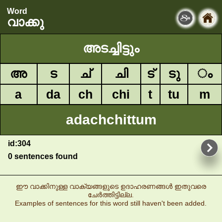
Word
വാക്കു
അടച്ചിട്ടും
അ
ട
ച്
ചി
ട്
ടു
ം
a
da
ch
chi
t
tu
m
adachchittum
id:304
0 sentences found
ഈ വാക്കിനുള്ള വാക്യങ്ങളുടെ ഉദാഹരണങ്ങൾ ഇതുവരെ
ചേർത്തിട്ടില്ല.
Examples of sentences for this word still haven't been added.