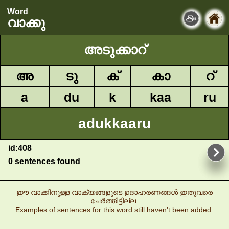
Word
വാക്കു
അടുക്കാറ്
അ
ടു
ക്
കാ
റ്
a
du
k
kaa
ru
adukkaaru
id:408
0 sentences found
ഈ വാക്കിനുള്ള വാക്യങ്ങളുടെ ഉദാഹരണങ്ങൾ ഇതുവരെ
ചേർത്തിട്ടില്ല.
Examples of sentences for this word still haven't been added.