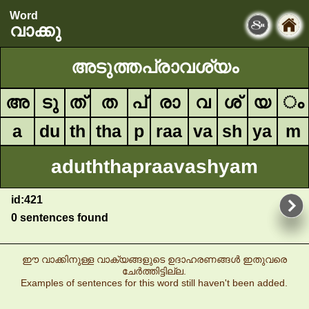
Word
വാക്കു
അടുത്തപ്രാവശ്യം
അ
ടു
ത്
ത
പ്
രാ
വ
ശ്
യ
ം
a
du
th
tha
p
raa
va
sh
ya
m
aduththapraavashyam
id:421
0 sentences found
ഈ വാക്കിനുള്ള വാക്യങ്ങളുടെ ഉദാഹരണങ്ങൾ ഇതുവരെ
ചേർത്തിട്ടില്ല.
Examples of sentences for this word still haven't been added.