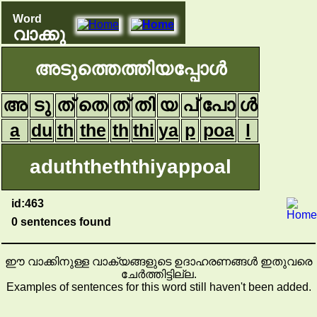
Word
വാക്കു
അടുത്തെത്തിയപ്പോൾ
അ
ടു
ത്
തെ
ത്
തി
യ
പ്
പോ
ൾ
a
du
th
the
th
thi
ya
p
poa
l
aduththeththiyappoal
id:463
0 sentences found
ഈ വാക്കിനുള്ള വാക്യങ്ങളുടെ ഉദാഹരണങ്ങൾ ഇതുവരെ
ചേർത്തിട്ടില്ല.
Examples of sentences for this word still haven't been added.