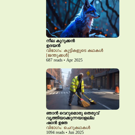
നീല കുറുക്കൻ
ഉദയൻ
വിഭാഗം: കുട്ടികളുടെ കഥകൾ
[ജന്തുക്കൾ]
687 reads • Apr 2025
ഞാൻ വെറുമൊരു തെരുവ്
വൃത്തിയാക്കുന്നയാളല്ല
ഷാൻ ഉതേ
വിഭാഗം: ചെറുകഥകൾ
1094 reads • Jun 2025