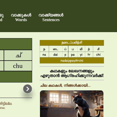
കു
വാക്കുകൾ
വാക്ക്യങ്ങൾ
d
Words
Sentences
ച്
chu
കഥകളും ലേഖനങ്ങളും
എഴുതാൻ ആഗ്രഹിക്കുന്നവർക്ക്!
ചില കഥകൾ, നിങ്ങൾക്കായി...
ടില്ല.
்லை.