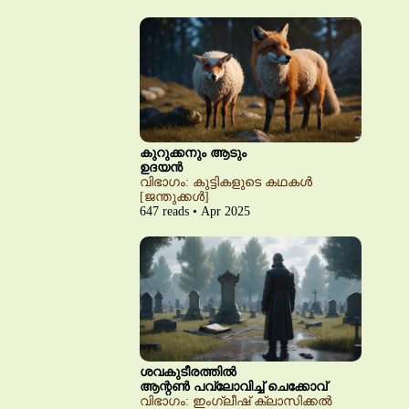
കുറുക്കനും ആടും
ഉദയൻ
വിഭാഗം: കുട്ടികളുടെ കഥകൾ
[ജന്തുക്കൾ]
647 reads • Apr 2025
ശവകുടീരത്തിൽ
ആന്റൺ പവ്‌ലോവിച്ച് ചെക്കോവ്
വിഭാഗം: ഇംഗ്ലീഷ് ക്ലാസിക്കൽ