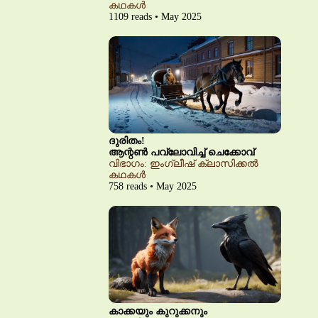
കഥകൾ
1109 reads • May 2025
ദുരിതം!
ആന്റൺ പവ്‌ലോവിച്ച് ചെക്കോവ്
വിഭാഗം: ഇംഗ്ലീഷ് ക്ലാസിക്കൽ
കഥകൾ
758 reads • May 2025
കാക്കയും കുറുക്കനും