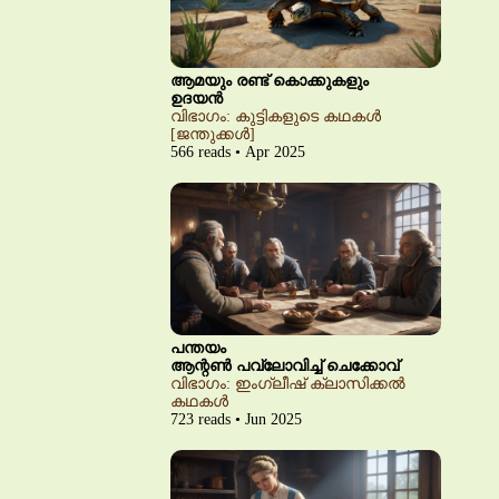
ആമയും രണ്ട് കൊക്കുകളും
ഉദയൻ
വിഭാഗം: കുട്ടികളുടെ കഥകൾ
[ജന്തുക്കൾ]
566 reads • Apr 2025
പന്തയം
ആന്റൺ പവ്‌ലോവിച്ച് ചെക്കോവ്
വിഭാഗം: ഇംഗ്ലീഷ് ക്ലാസിക്കൽ
കഥകൾ
723 reads • Jun 2025