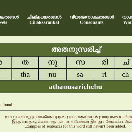
്ഷരങ്ങൾ
ചില്ലക്ഷരങ്ങൾ
വ്യഞ്ജനാക്ഷരങ്ങൾ
വാക്
els
Cillaksarankal
Consonants
Wor
അതനുസരിച്ച്
അ
ത
നു
സ
രി
ച്
tha
nu
sa
ri
ch
athanusarichchu
s found
ഈ വാക്കിനുള്ള വാക്യങ്ങളുടെ ഉദാഹരണങ്ങൾ ഇതുവരെ ചേർത്തിട്
இந்த வார்த்தைக்கான உதாரண வாக்கியங்கள் இன்னும் சேர்க்கப்படவில
Examples of sentences for this word still haven't been added.