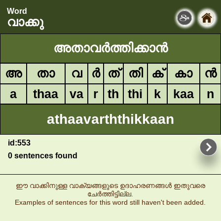
Word
വാക്കു
അതാവർത്തിക്കാൻ
അ
താ
വ
ർ
ത്
തി
ക്
കാ
ൻ
a
thaa
va
r
th
thi
k
kaa
n
athaavarththikkaan
id:553
0 sentences found
ഈ വാക്കിനുള്ള വാക്യങ്ങളുടെ ഉദാഹരണങ്ങൾ ഇതുവരെ
ചേർത്തിട്ടില്ല.
Examples of sentences for this word still haven't been added.