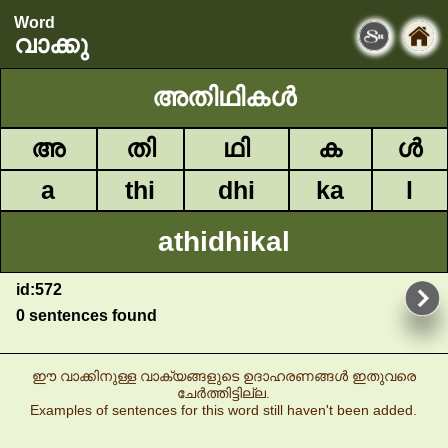
Word
വാക്കു
അതിഥികൾ
അ
തി
ഥി
ക
ൾ
a
thi
dhi
ka
l
athidhikal
id:572
0 sentences found
ഈ വാക്കിനുള്ള വാക്യങ്ങളുടെ ഉദാഹരണങ്ങൾ ഇതുവരെ
ചേർത്തിട്ടില്ല.
Examples of sentences for this word still haven't been added.