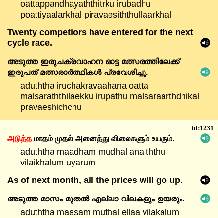
oattappandhayaththitrku irubadhu
poattiyaalarkhal piravaesiththullaarkhal
Twenty competiors have entered for the next
cycle race.
അടുത്ത
ഇരുചക്രവാഹന
ഓട്ട
മത്സരത്തിലേക്ക്
ഇരുപത്
മത്സരാർത്ഥികൾ
പ്രവേശിച്ചു.
aduththa iruchakravaahana oatta
malsaraththilaekku irupathu malsaraarthdhikal
pravaeshichchu
id:1231
அடுத்த
மாதம்
முதல்
அனைத்து
விலைகளும்
உயரும்.
aduththa maadham mudhal anaiththu
vilaikhalum uyarum
As of next month, all the prices will go up.
അടുത്ത
മാസം
മുതൽ
എല്ലാ
വിലകളും
ഉയരും.
aduththa maasam muthal ellaa vilakalum