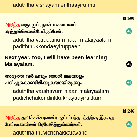
aduththa vishayam enthaayirunnu
id:680
அடுத்த
வருடமும்,
நான்
மலையாளம்
படித்துக்கொண்டேயிருப்பேன்.
aduththa varudamum naan malaiyaalam
padiththukkondaeyiruppaen
Next year, too, I will have been learning
Malayalam.
അടുത്ത
വർഷവും
ഞാൻ
മലയാളം
പഠിച്ചുകൊണ്ടിരിക്കുകയായിരുക്കും.
aduththa varshavum njaan malayaalam
padichchukondirikkukhayaayirukkum
id:246
அடுத்த
துவிச்சக்கரவண்டி
ஓட்டப்பந்தயத்திற்கு
இருபது
போட்டியாளர்கள்
பிரவேசித்துள்ளார்கள்.
aduththa thuvichchakkaravandi