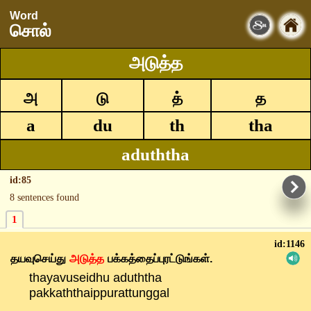
Word
சொல்
அடுத்த
அ
டு
த்
த
a
du
th
tha
aduththa
id:85
8 sentences found
1
id:1146
தயவுசெய்து
அடுத்த
பக்கத்தைப்புரட்டுங்கள்.
thayavuseidhu aduththa
pakkaththaippurattunggal