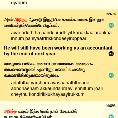
uyarum
id:676
அவர்
அடுத்த
ஆண்டு
இறுதியில்
கணக்காளராக
இன்னும்
பணியாற்றிக்கொண்டேயிருப்பார்.
avar aduththa aandu irudhiyil kanakkaalaraakha
innum paniyaatrtrikkondaeyiruppaar
He will still have been working as an accountant
by the end of next year.
അടുത്ത
വർഷം
അവസാനത്തോടെ
അദ്ദേഹം
അക്കൗണ്ടന്റായി
എന്നിട്ടും
ജോലി
ചെയ്തു
കൊണ്ടിരിക്കുകയായിരുക്കും.
aduththa varsham avasaanaththoade
adhdhaeham akkaundanraayi ennittum joali
cheythu kondirikkukhayaayirukkum
id:893
அடுத்த
மாதம்
இந்த
நேரம்
நான்
மேடையில்
நடனமாடிக்கொண்டிருப்பேன்.