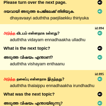
Please turn over the next page.
ദയവായി
അടുത്ത
പേജിലേക്ക്
തിരിയുക.
dhayavaayi aduththa paejilaekku thiriyuka
id:894
அடுத்த
விடயம்
என்னதாக
உள்ளது?
aduththa vidayam ennadhaakha ulladhu
What is the next topic?
അടുത്ത
വിഷയം
എന്താണ്?
aduththa vishayam enthaanu
id:895
அடுத்த
தலைப்பு
என்னதாக
இருந்தது?
aduththa thalaippu ennadhaakha irundhadhu
What was the next topic?
അടുത്ത
വിഷയം
എന്തായിരുന്നു?