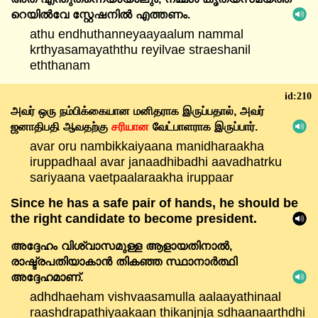
റെയിൽവേ
സ്റ്റേഷനിൽ
എത്തണം.
athu endhuthanneyaayaalum nammal
krthyasamayaththu reyilvae straeshanil
eththanam
id:210
அவர்
ஒரு
நம்பிக்கையான
மனிதராக
இருப்பதால்,
அவர்
ஜனாதிபதி
ஆவதற்கு
சரியான
வேட்பாளராக
இருப்பார்.
avar oru nambikkaiyaana manidharaakha
iruppadhaal avar janaadhibadhi aavadhatrku
sariyaana vaetpaalaraakha iruppaar
Since he has a safe pair of hands, he should be
the right candidate to become president.
അദ്ദേഹം
വിശ്വാസമുള്ള
ആളായതിനാൽ,
രാഷ്ട്രപതിയാകാൻ
തികഞ്ഞ
സ്ഥാനാർത്ഥി
അദ്ദേഹമാണ്.
adhdhaeham vishvaasamulla aalaayathinaal
raashdrapathiyaakaan thikanjnja sdhaanaarthdhi