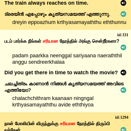
The train always reaches on time.
ട്രെയിൻ
എപ്പോഴും
കൃത്യസമയത്ത്
എത്തുന്നു.
dreyin eppoazhum krthyasamayaththu eththunnu
id:331
படம்
பார்க்க
நீங்கள்
சரியான
நேரத்தில்
அங்கு
சென்றீர்களா?
padam paarkka neenggal sariyaana naeraththil
anggu sendreerkhalaa
Did you get there in time to watch the movie?
ചലച്ചിത്രം
കാണാൻ
നിങ്ങൾ
കൃത്യസമയത്ത്
അവിടെ
എത്തിയോ?
chalachchithram kaanaan ningngal
krthyasamayaththu avide eththiyoa
id:1294
நான்
மோலியின்
விருந்துக்கு
சரியான
நேரத்தில்
திரும்பி
வந்தேன்.