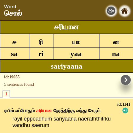
Word
சொல்
சரியான
ச
ரி
யா
ன
sa
ri
yaa
na
sariyaana
id:19055
5 sentences found
1
id:1141
ரயில்
எப்போதும்
சரியான
நேரத்திற்கு
வந்து
சேரும்.
rayil eppoadhum sariyaana naeraththitrku
vandhu saerum