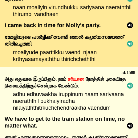
naan moaliyin virundhukku sariyaana naeraththil
thirumbi vandhaen
I came back in time for Molly's party.
മോളിയുടെ
പാർട്ടിക്ക്
വേണ്ടി
ഞാൻ
കൃത്യസമയത്ത്
തിരിച്ചെത്തി.
moaliyude paarttikku vaendi njaan
krthyasamayaththu thirichcheththi
id:1508
அது
எதுவாக
இருப்பினும்,
நாம்
சரியான
நேரத்தில்
புகையிரத
நிலையத்திற்குச்சென்றாக
வேண்டும்.
adhu edhuvaakha iruppinum naam sariyaana
naeraththil pukhaiyiradha
nilaiyaththitrkuchchendraakha vaendum
We have to get to the train station on time, no
matter what.
അത്
എന്തുതന്നെയായാലും,
നമ്മൾ
കൃത്യസമയത്ത്